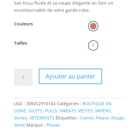
prix
prix
Son tissu fluide et sa coupe élégante en font un
initial
actuel
incontournable de votre garde-robe.
était :
est :
129,00 €.
69,00 €.
Couleurs
Tailles
S
quantité
Ajouter au panier
de
Please
veste
de
UGS :
ID8452910104
Catégories :
BOUTIQUE EN
costume
LIGNE
,
GILETS, PULLS, SWEATS, VESTES, IMPERS
,
"saumon"
Vestes
,
VETEMENTS
Étiquettes :
Camel
,
Please
,
Rouge
,
Veste
Marque :
Please