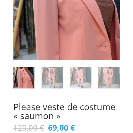
Please veste de costume
« saumon »
Le
Le
129,00
€
69,00
€