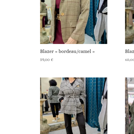
Blazer « bordeau/camel »
Blaz
59,00
€
65,0