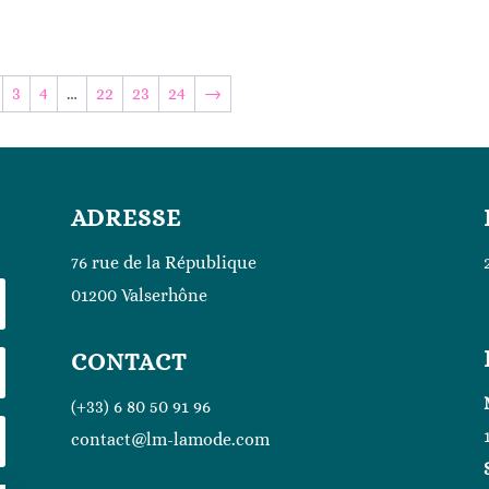
3
4
…
22
23
24
→
ADRESSE
76 rue de la République
01200 Valserhône
CONTACT
(+33) 6 80 50 91 96
contact@lm-lamode.com