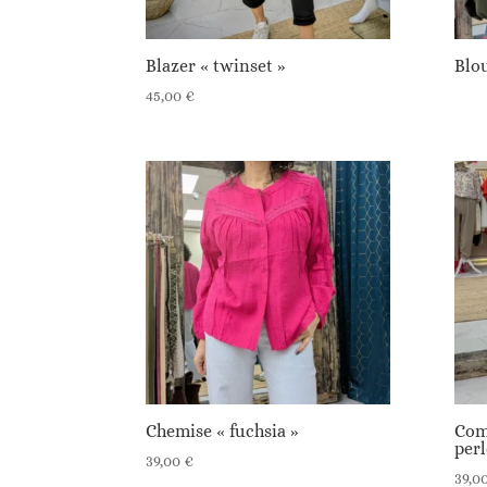
Blazer « twinset »
Blo
45,00
€
Chemise « fuchsia »
Com
perl
39,00
€
39,0