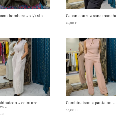
uson bombers « xl/xxl »
Caban court « sans manche
49,00
€
binaison « ceinture
Combinaison « pantalon »
es »
55,00
€
0
€