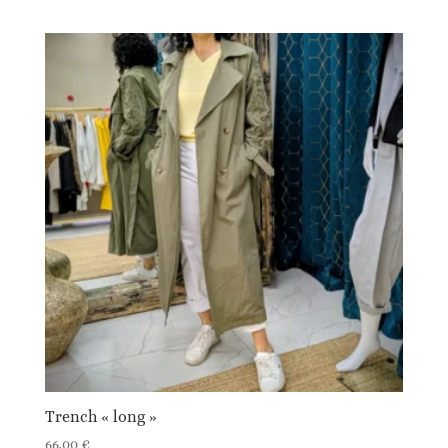
Trench « long »
66,00
€