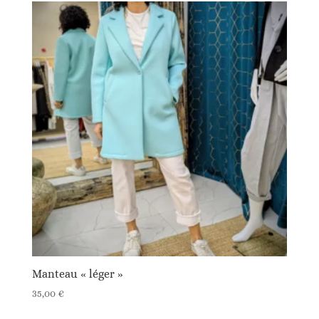
Manteau « léger »
35,00
€