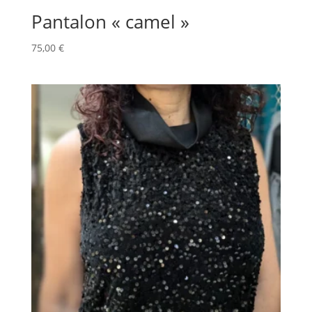
Pantalon « camel »
75,00
€