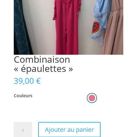
Combinaison
« épaulettes »
39,00
€
Couleurs
quantité
Ajouter au panier
de