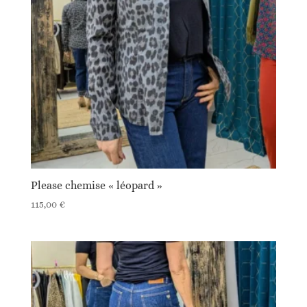
Please chemise « léopard »
115,00
€