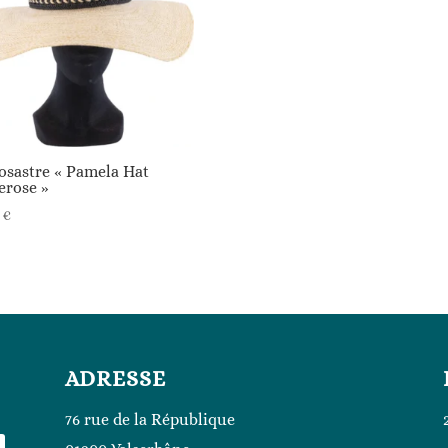
osastre « Pamela Hat
erose »
5
€
ADRESSE
76 rue de la République