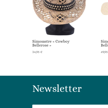
Simosastre « Cowboy
Sim
Bellerose »
Bell
34,95
€
49,9
Newsletter