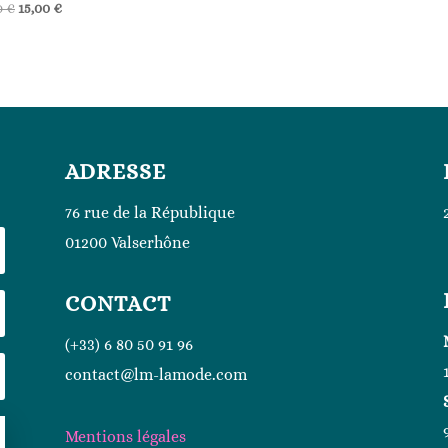
Le
Le
0
€
15,00
€
prix
prix
initial
actuel
était :
est :
25,00 €.
15,00 €.
ADRESSE
76 rue de la République
01200 Valserhône
CONTACT
(+33) 6 80 50 91 96
contact@lm-lamode.com
Mentions légales