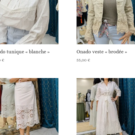
do tunique « blanche »
Onado veste « brodée »
0
€
55,00
€