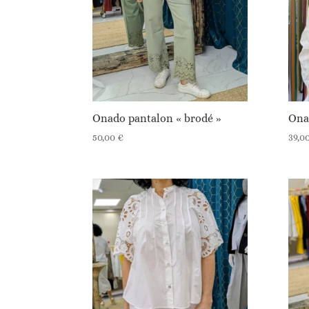
Onado pantalon « brodé »
Ona
50,00
€
39,0