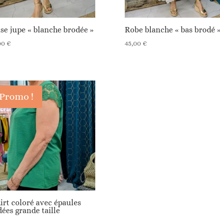
se jupe « blanche brodée »
Robe blanche « bas brodé 
00
€
45,00
€
Promo !
irt coloré avec épaules
ées grande taille