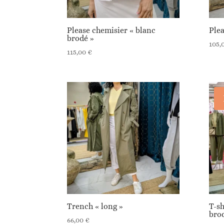
Please chemisier « blanc
Plea
brodé »
105,
115,00
€
Trench « long »
T-sh
brod
66,00
€