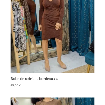
Robe de soirée « bordeaux »
45,00
€