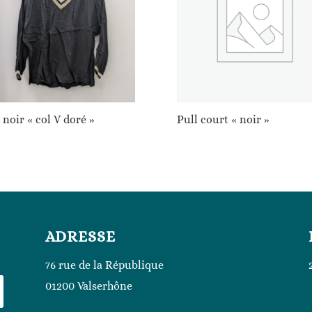
 noir « col V doré »
Pull court « noir »
ADRESSE
76 rue de la République
01200 Valserhône