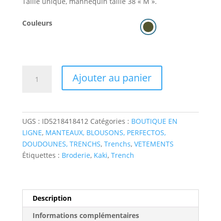
Taille unique, mannequin taille 38 « M ».
Couleurs
quantité
Ajouter au panier
de
Trench
"long"
UGS :
ID5218418412
Catégories :
BOUTIQUE EN
LIGNE
,
MANTEAUX, BLOUSONS, PERFECTOS,
DOUDOUNES, TRENCHS
,
Trenchs
,
VETEMENTS
Étiquettes :
Broderie
,
Kaki
,
Trench
Description
Informations complémentaires