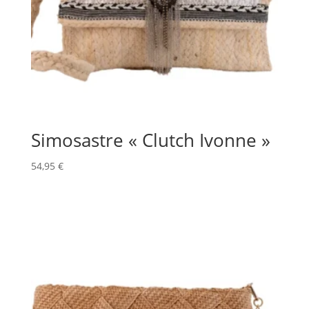
Simosastre « Clutch Ivonne »
54,95
€