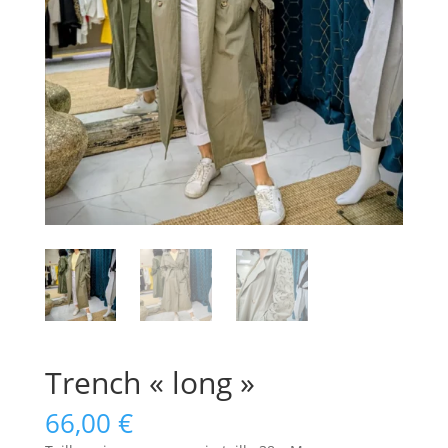
Trench « long »
66,00
€