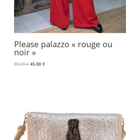
Please palazzo « rouge ou
noir »
Le
Le
85,00
€
45,00
€
prix
prix
initial
actuel
était :
est :
85,00 €.
45,00 €.