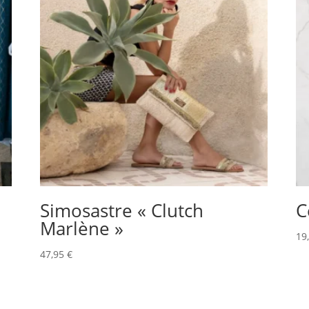
Simosastre « Clutch
C
Marlène »
19
47,95
€