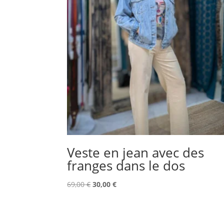
Veste en jean avec des
franges dans le dos
Le
Le
69,00
€
30,00
€
prix
prix
initial
actuel
était :
est :