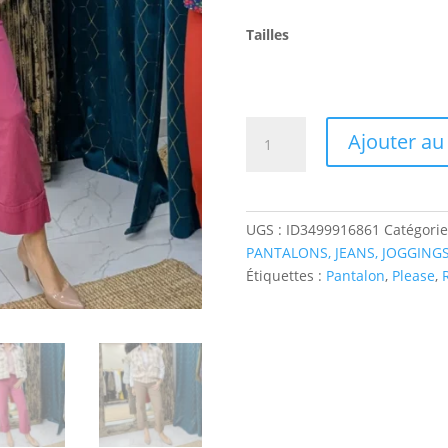
Tailles
quantité
Ajouter au
de
Please
pantalon
"taupe
UGS :
ID3499916861
Catégorie
ou
PANTALONS, JEANS, JOGGING
framboise"
Étiquettes :
Pantalon
,
Please
,