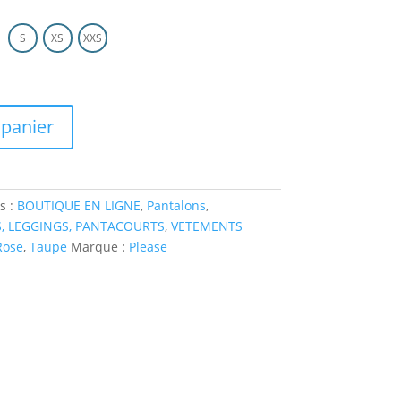
S
XS
XXS
 panier
s :
BOUTIQUE EN LIGNE
,
Pantalons
,
S, LEGGINGS, PANTACOURTS
,
VETEMENTS
Rose
,
Taupe
Marque :
Please