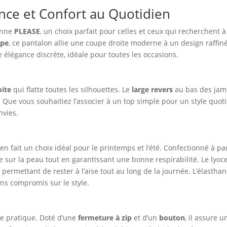
ance et Confort au Quotidien
ienne
PLEASE
, un choix parfait pour celles et ceux qui recherchent à 
upe
, ce pantalon allie une coupe droite moderne à un design raffin
e élégance discrète, idéale pour toutes les occasions.
oite
qui flatte toutes les silhouettes. Le
large revers
au bas des jamb
é. Que vous souhaitiez l’associer à un top simple pour un style quo
nvies.
en fait un choix idéal pour le printemps et l’été. Confectionné à pa
le sur la peau tout en garantissant une bonne respirabilité. Le lyoc
 permettant de rester à l’aise tout au long de la journée. L’élastha
ns compromis sur le style.
e pratique. Doté d’une
fermeture à zip
et d’un
bouton
, il assure u