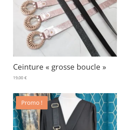
Ceinture « grosse boucle »
19,00
€
Promo !