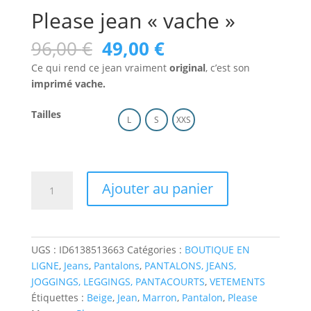
Please jean « vache »
Le
Le
96,00
€
49,00
€
prix
prix
Ce qui rend ce jean vraiment
original
, c’est son
initial
actuel
imprimé vache.
était :
est :
96,00 €.
49,00 €.
Tailles
L
S
XXS
quantité
Ajouter au panier
de
Please
jean
"vache"
UGS :
ID6138513663
Catégories :
BOUTIQUE EN
LIGNE
,
Jeans
,
Pantalons
,
PANTALONS, JEANS,
JOGGINGS, LEGGINGS, PANTACOURTS
,
VETEMENTS
Étiquettes :
Beige
,
Jean
,
Marron
,
Pantalon
,
Please