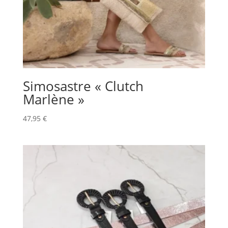
Simosastre « Clutch
Marlène »
47,95
€