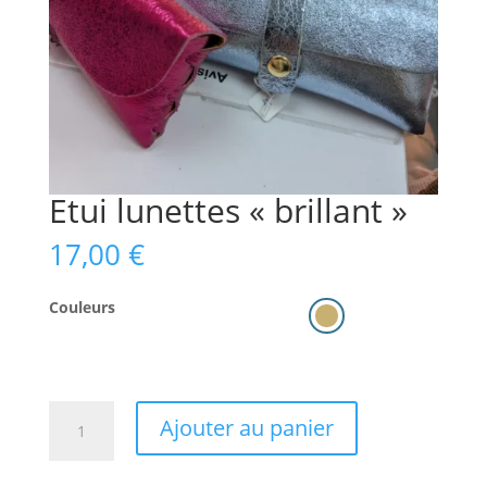
Etui lunettes « brillant »
17,00
€
Couleurs
quantité
Ajouter au panier
de
Etui