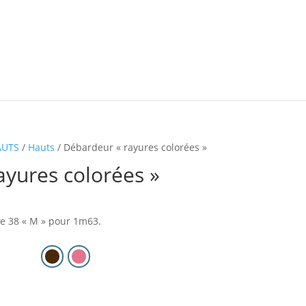
AUTS
/
Hauts
/ Débardeur « rayures colorées »
ayures colorées »
le 38 « M » pour 1m63.