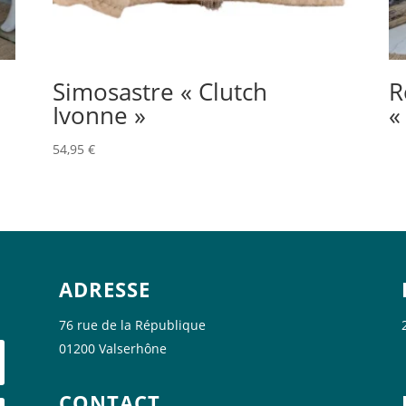
Simosastre « Clutch
R
Ivonne »
«
54,95
€
ADRESSE
76 rue de la République
01200 Valserhône
CONTACT