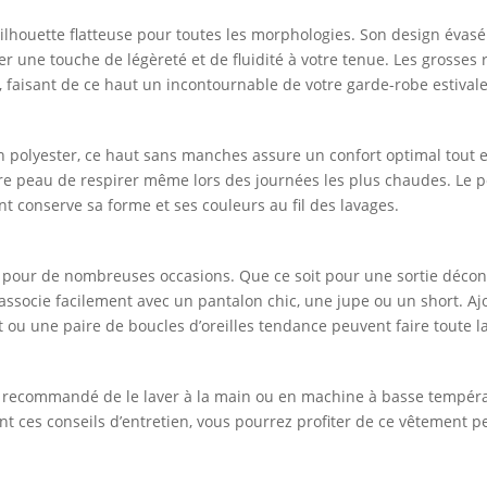
 silhouette flatteuse pour toutes les morphologies. Son design éva
er une touche de légèreté et de fluidité à votre tenue. Les grosses 
faisant de ce haut un incontournable de votre garde-robe estivale
polyester, ce haut sans manches assure un confort optimal tout en 
re peau de respirer même lors des journées les plus chaudes. Le pol
t conserve sa forme et ses couleurs au fil des lavages.
t pour de nombreuses occasions. Que ce soit pour une sortie décon
associe facilement avec un pantalon chic, une jupe ou un short. A
at ou une paire de boucles d’oreilles tendance peuvent faire toute l
est recommandé de le laver à la main ou en machine à basse tempéra
vant ces conseils d’entretien, vous pourrez profiter de ce vêtemen