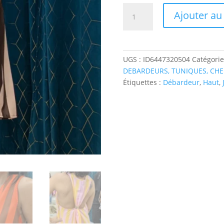
quantité
Ajouter au
de
Débardeur
"rayures
colorées"
UGS :
ID6447320504
Catégorie
DEBARDEURS, TUNIQUES, CHE
Étiquettes :
Débardeur
,
Haut
,