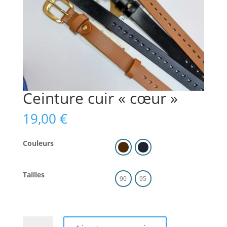
Ceinture cuir « cœur »
19,00
€
Couleurs
Tailles
90
95
quantité