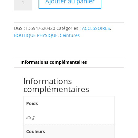
Ajouter au panier
de
Ceinture
cuir
"cœur"
UGS :
ID5947620420
Catégories :
ACCESSOIRES
,
BOUTIQUE PHYSIQUE
,
Ceintures
Informations complémentaires
Informations
complémentaires
Poids
85 g
Couleurs